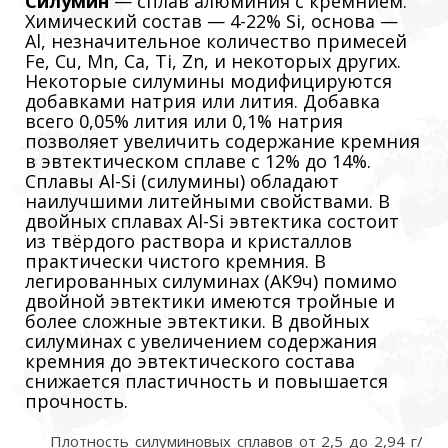
Силуми́н
— сплав алюминия с кремнием.
Химический состав — 4-22% Si, основа —
Al, незначительное количество примесей
Fe, Cu, Mn, Ca, Ti, Zn, и некоторых других.
Некоторые силумины модифицируются
добавками натрия или лития. Добавка
всего 0,05% лития или 0,1% натрия
позволяет увеличить содержание кремния
в эвтектическом сплаве с 12% до 14%.
Сплавы Al-Si (силумины) обладают
наилучшими литейными свойствами. В
двойных сплавах Al-Si эвтектика состоит
из твёрдого раствора и кристаллов
практически чистого кремния. В
легированных силуминах (АК9ч) помимо
двойной эвтектики имеются тройные и
более сложные эвтектики. В двойных
силуминах с увеличением содержания
кремния до эвтектического состава
снижается пластичность и повышается
прочность.
Плотность силуминовых сплавов от 2,5 до 2,94 г/