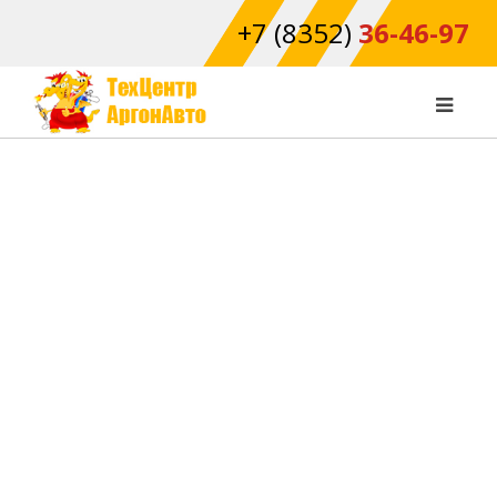
+7 (8352)
36-46-97