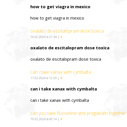
how to get viagra in mexico
how to get viagra in mexico
oxalato de escitalopram dose toxica
16.02.2024 в 21:54
|
#
oxalato de escitalopram dose toxica
oxalato de escitalopram dose toxica
can i take xanax with cymbalta
17.02.2024 в 12:26
|
#
can i take xanax with cymbalta
can i take xanax with cymbalta
can you take fluoxetine and pregabalin together
19.02.2024 в 00:14
|
#