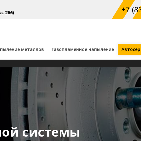
+7 (8
с 266)
пыление металлов
Газопламенное напыление
Автосер
ной системы