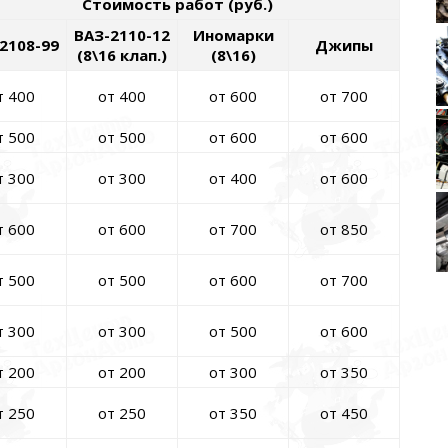
Стоимость работ (руб.)
ВАЗ-2110-12
Иномарки
2108-99
Джипы
(8\16 клап.)
(8\16)
т 400
от 400
от 600
от 700
т 500
от 500
от 600
от 600
т 300
от 300
от 400
от 600
т 600
от 600
от 700
от 850
т 500
от 500
от 600
от 700
т 300
от 300
от 500
от 600
т 200
от 200
от 300
от 350
т 250
от 250
от 350
от 450