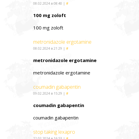
08.02.2024 в 08:40
|
#
100 mg zoloft
100 mg zoloft
metronidazole ergotamine
08.02.2024 в 21:29
|
#
metronidazole ergotamine
metronidazole ergotamine
coumadin gabapentin
09.02.2024 в 15:29
|
#
coumadin gabapentin
coumadin gabapentin
stop taking lexapro
12.02.2024 в 16:53
|
#