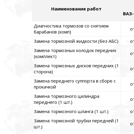
Наименование работ
ВАЗ-
Диагностика тормозов со снятием
о
барабанов (комп)
Замена тормозной жидкости (без АБС)
о
Замена тормозных колодок передних
о
(комплект)
Замена тормозных дисков передних (1
о
сторона)
Замена переднего суппорта в сборе с
о
прокачкой
Замена тормозного цилиндра
о
переднего (1 шт.)
Замена тормозного шланга (1 шт.)
о
Замена тормозной трубки передней (1
о
шт.)