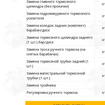
Замена главного тормозного
о
цилиндра (без прокачки)
Замена гидровакуумного тормозного
о
усилителя
Замена колодок задних (комплект)
о
барабан/диск
Замена тормозного цилиндра заднего
о
(1 шт.) бар/диск
Замена троса ручного тормоза (на
о
снятых барабанах)
Замена тормозной трубки задней (1
о
шт.)
Замена магистральной тормозной
о
трубки (1 шт.)
Замена тройника
Регулировка ручного тормоза
о