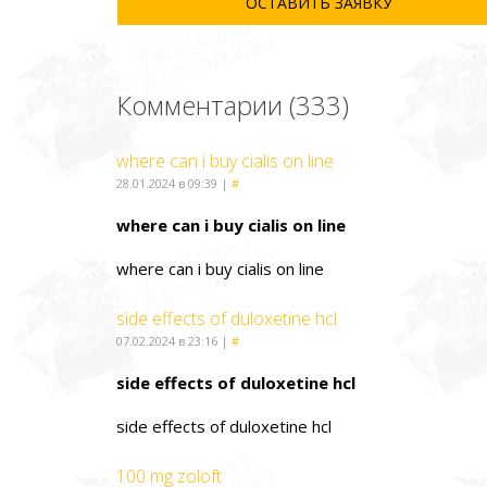
ОСТАВИТЬ ЗАЯВКУ
Комментарии (333)
where can i buy cialis on line
28.01.2024 в 09:39
|
#
where can i buy cialis on line
where can i buy cialis on line
side effects of duloxetine hcl
07.02.2024 в 23:16
|
#
side effects of duloxetine hcl
side effects of duloxetine hcl
100 mg zoloft