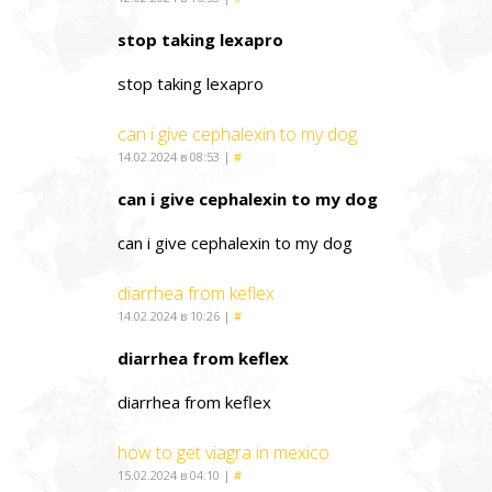
stop taking lexapro
stop taking lexapro
can i give cephalexin to my dog
14.02.2024 в 08:53
|
#
can i give cephalexin to my dog
can i give cephalexin to my dog
diarrhea from keflex
14.02.2024 в 10:26
|
#
diarrhea from keflex
diarrhea from keflex
how to get viagra in mexico
15.02.2024 в 04:10
|
#